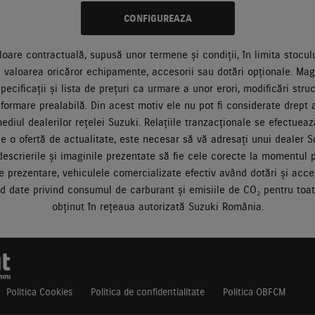
CONFIGUREAZA
loare contractuală, supusă unor termene și condiții, în limita stocului
valoarea oricăror echipamente, accesorii sau dotări opționale. Ma
pecificații și lista de prețuri ca urmare a unor erori, modificări st
nformare prealabilă. Din acest motiv ele nu pot fi considerate drept
diul dealerilor rețelei Suzuki. Relațiile tranzacționale se efectuează
ne o ofertă de actualitate, este necesar să vă adresați unui dealer Su
, descrierile și imaginile prezentate să fie cele corecte la momentul 
 prezentare, vehiculele comercializate efectiv având dotări și acceso
nd date privind consumul de carburant și emisiile de CO₂ pentru toa
obținut în rețeaua autorizată Suzuki România.
Politica Cookies
Politica de confidentialitate
Politica OBFCM