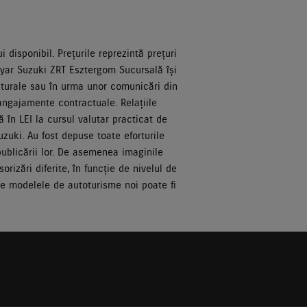
 disponibil. Prețurile reprezintă prețuri
gyar Suzuki ZRT Esztergom Sucursală își
ructurale sau în urma unor comunicări din
 angajamente contractuale. Relațiile
 în LEI la cursul valutar practicat de
zuki. Au fost depuse toate eforturile
publicării lor. De asemenea imaginile
rizări diferite, în funcție de nivelul de
te modelele de autoturisme noi poate fi