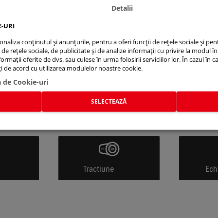
Detalii
E-URI
aliza conținutul și anunțurile, pentru a oferi funcții de rețele sociale și pent
e rețele sociale, de publicitate și de analize informații cu privire la modul în 
rmații oferite de dvs. sau culese în urma folosirii serviciilor lor. În cazul în c
eți de acord cu utilizarea modulelor noastre cookie.
a de Cookie-uri
SELECTEAZĂ