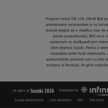
Prețurile includ TVA 21%. Ofertă fără va
promotionale recomandate și nu includ 
rezervă dreptul de a modifica lista de s
partea producătorului, fără nicio i
comerciale se desfășoară prin interme
către dealerul Suzuki. Pentru a obți
rezonabile astfel încât informațiile
autoturismelor prezente sunt cu titlu de
echipare al fiecăruia. Un ghid conținâ
Suzuki 2026
Developed by
All rights @
Suzuki Autoturisme
Lista de preturi
Stiri
Test Drive