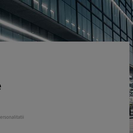
e
rsonalitatii