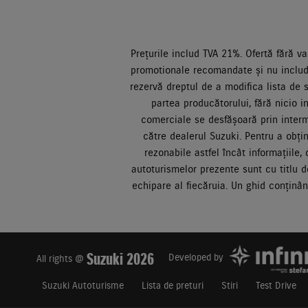
Prețurile includ TVA 21%. Ofertă fără va
promotionale recomandate și nu includ 
rezervă dreptul de a modifica lista de s
partea producătorului, fără nicio i
comerciale se desfășoară prin interme
către dealerul Suzuki. Pentru a obți
rezonabile astfel încât informațiile
autoturismelor prezente sunt cu titlu de
echipare al fiecăruia. Un ghid conținâ
Suzuki 2026
Developed by
All rights @
Suzuki Autoturisme
Lista de preturi
Stiri
Test Drive