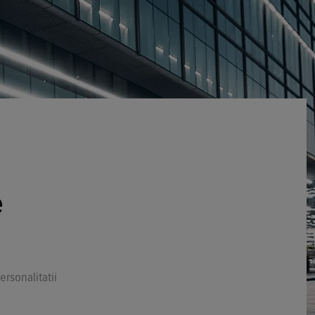
e
rsonalitatii