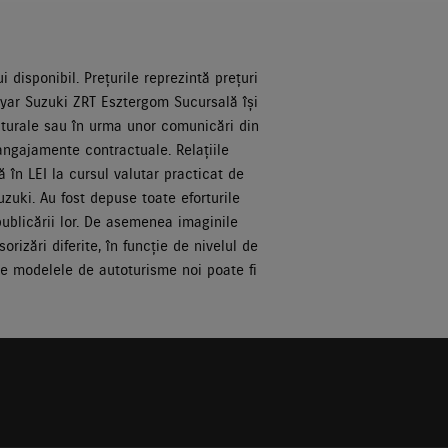
 disponibil. Prețurile reprezintă prețuri
gyar Suzuki ZRT Esztergom Sucursală își
ructurale sau în urma unor comunicări din
 angajamente contractuale. Relațiile
 în LEI la cursul valutar practicat de
zuki. Au fost depuse toate eforturile
publicării lor. De asemenea imaginile
rizări diferite, în funcție de nivelul de
te modelele de autoturisme noi poate fi