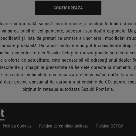
CONFIGUREAZA
loare contractuală, supusă unor termene și condiții, în limita stocului
valoarea oricăror echipamente, accesorii sau dotări opționale. Ma
pecificații și lista de prețuri ca urmare a unor erori, modificări st
nformare prealabilă. Din acest motiv ele nu pot fi considerate drept
diul dealerilor rețelei Suzuki. Relațiile tranzacționale se efectuează
ne o ofertă de actualitate, este necesar să vă adresați unui dealer Su
, descrierile și imaginile prezentate să fie cele corecte la momentul 
 prezentare, vehiculele comercializate efectiv având dotări și acceso
nd date privind consumul de carburant și emisiile de CO₂ pentru toa
obținut în rețeaua autorizată Suzuki România.
Politica Cookies
Politica de confidentialitate
Politica OBFCM