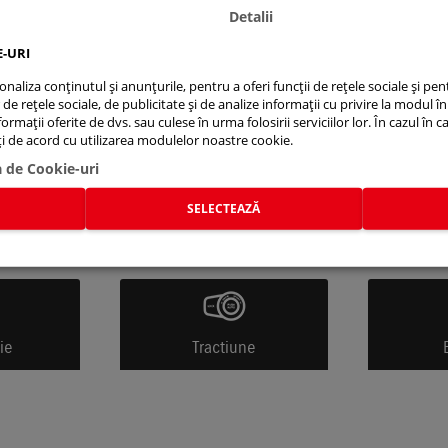
Detalii
E-URI
aliza conținutul și anunțurile, pentru a oferi funcții de rețele sociale și pent
e rețele sociale, de publicitate și de analize informații cu privire la modul în 
rmații oferite de dvs. sau culese în urma folosirii serviciilor lor. În cazul în c
eți de acord cu utilizarea modulelor noastre cookie.
a de Cookie-uri
SELECTEAZĂ